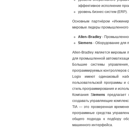
эффективное исполнение про
уровень бизнес-систем (ERP).
Основным партнёром «Инжинири
мировые лидеры промышленного 
Allen–Bradley
- Промышленное
Siemens
- Оборудование для
Allen-Bradley является мировым 
для промышленной автоматизаци
Большие системы управления
программируемых контроллеров сер
Logix имеют одинаковый наб
пользовательской программы и 
стиль программирования и исполь
Компания S
iemens
предлагает к
создавать управляющие комплекс
TIA — это проверенная времене
программные средства управлен
общего подхода к подбору обо
машинного интерфейса.