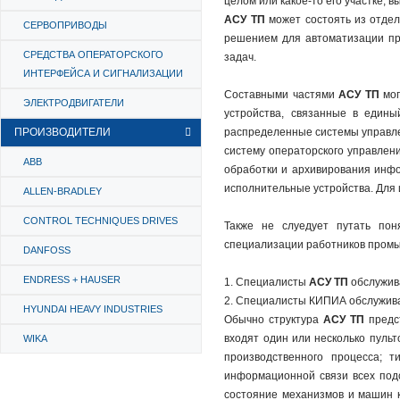
целом или какое-то его участке,
АСУ ТП
может состоять из отде
СЕРВОПРИВОДЫ
решением для автоматизации пр
СРЕДСТВА ОПЕРАТОРСКОГО
задач.
ИНТЕРФЕЙСА И СИГНАЛИЗАЦИИ
Составными частями
АСУ ТП
мог
ЭЛЕКТРОДВИГАТЕЛИ
устройства, связанные в едины
ПРОИЗВОДИТЕЛИ
распределенные системы управлен
систему операторского управлени
ABB
обработки и архивирования инфо
исполнительные устройства. Для
ALLEN-BRADLEY
CONTROL TECHNIQUES DRIVES
Также не слуедует путать по
специализации работников промы
DANFOSS
ENDRESS + HAUSER
1. Специалисты
АСУ ТП
обслужив
2. Специалисты КИПИА обслужив
HYUNDAI HEAVY INDUSTRIES
Обычно структура
АСУ ТП
предст
входят один или несколько пуль
WIKA
производственного процесса; 
информационной связи всех под
состояние механизмов и машин 