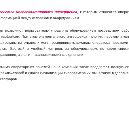
редства человеко-машинного интерфейса
, к которым относятся опера
нформацией между человеком и оборудованием.
ни позволяют пользователю управлять оборудованием посредством раб
нтерфейсом. При этом элементы этого интерфейса - кнопки, переключатели
арисованы на экране, и могут воспринимать команды оператора простыми
олько быстрый и удобный контроль за оборудованием, но также снижа
равления, а значит - в электрических соединениях.
омимо операторских панелей наша компания также предлагает полную сер
ереключателей и блоков сигнализации типоразмера 22 мм, а также в дополн
сессуаров.