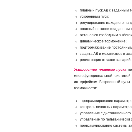
плавный пуск АД с заданным т
ускоренный пуск;
регулирование выходного нап
плавный останов с заданным 
останов со свободным выбегом
динамическое торможение;
подтормаживание постоянным
защита АД и механизмов в ав
регистрация отказов в аварий
Устройство плавного пуска
пр
многофункциональной системой
интерфейсом. Встроенный пульт 
возможности:
программирование параметров
контроль основных параметров 
управление с дистанционного п
управление по гальванически 
программирование системы защ