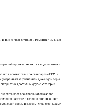
тличная кривая крутящего момента и высокое
 отраслей промышленности в подшипниках и
dium в соответствии со стандартом ISO/EN
с умеренным загрязнением диоксидом серы,
альтернативы доступны другие категории
 обеспечивает электродвигателю запас
еличения нагрузки в течение ограниченного
кружающей среды и высоты, либо с большими