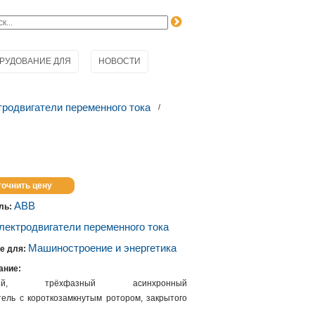
РУДОВАНИЕ ДЛЯ
НОВОСТИ
родвигатели переменного тока
точнить цену
ABB
ль:
лектродвигатели переменного тока
Машиностроение и энергетика
е для:
ание:
ьтный, трёхфазный асинхронный
тель с короткозамкнутым ротором, закрытого