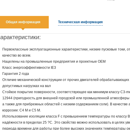
Общая информация
Техническая информация
арактеристики:
Первоклассные эксплуатационные характеристики, низкие пусковые токи, о
качество во всем.
Нацелены на промышленные предприятия и проектные OEM
Класс энергоэффективности IE3
Гарантия 2 года
Отличие механической конструкции от прочих двигателей обрабатывающих
допустимых нагрузках на вал
Стойкое покрытие поверхности, соответствующее как минимум классу C3-me
12944 (пригодность для внешней городской или промышленной атмосферы 
а также для прибрежных областей с низким содержанием соли). В качестве 
коррозии: С4 М и С5 М.
Использование изоляции класса F с превышением температуры по классу В
надёжности в пределах 25 ?С. Это свойство можно использовать в целях ув
периода времени для работы при более высоких значениях температуры о