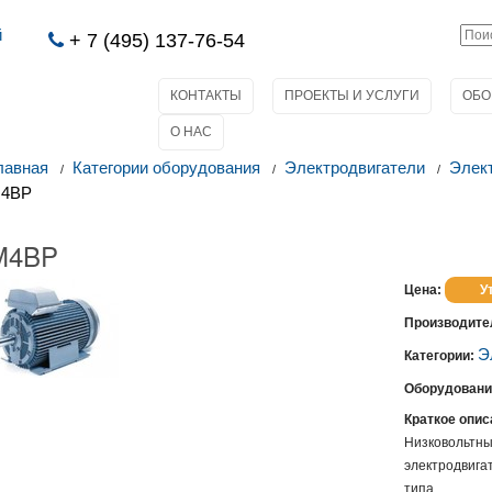
й
+ 7 (495) 137-76-54
КОНТАКТЫ
ПРОЕКТЫ И УСЛУГИ
ОБО
О НАС
лавная
Категории оборудования
Электродвигатели
Элект
4BP
M4BP
Цена:
У
Производите
Э
Категории:
Оборудовани
Краткое опис
Низковол
электродвига
типа