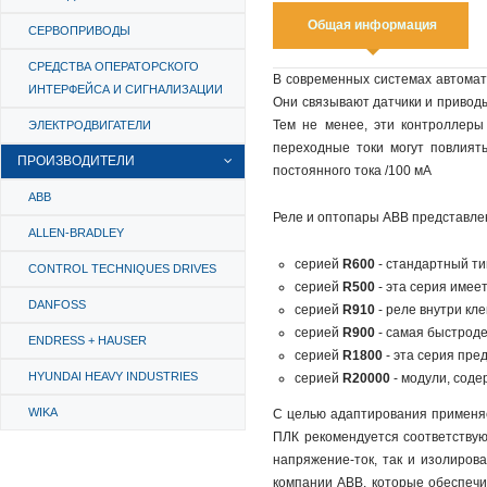
Общая информация
СЕРВОПРИВОДЫ
СРЕДСТВА ОПЕРАТОРСКОГО
В современных системах автома
ИНТЕРФЕЙСА И СИГНАЛИЗАЦИИ
Они связывают датчики и привод
Тем не менее, эти контроллер
ЭЛЕКТРОДВИГАТЕЛИ
переходные токи могут повлиять
ПРОИЗВОДИТЕЛИ
постоянного тока /100 мА
ABB
Реле и оптопары ABB представле
ALLEN-BRADLEY
серией
R600
- стандартный т
CONTROL TECHNIQUES DRIVES
серией
R500
- эта серия имее
DANFOSS
серией
R910
- реле внутри кл
серией
R900
- самая быстрод
ENDRESS + HAUSER
серией
R1800
- эта серия пре
HYUNDAI HEAVY INDUSTRIES
серией
R20000
- модули, соде
WIKA
С целью адаптирования применяем
ПЛК рекомендуется соответству
напряжение-ток, так и изолиров
компании ABB, которые обеспечива