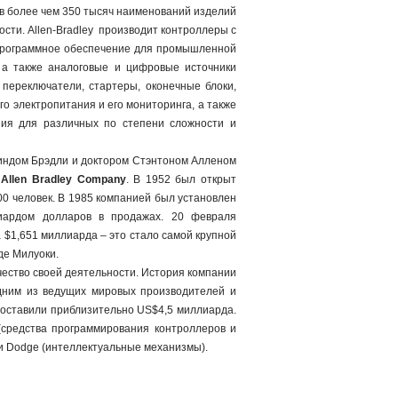
в более чем 350 тысяч наименований изделий
ти. Allen-Bradley производит контроллеры с
 программное обеспечение для промышленной
 а
также аналоговые и цифровые источники
 переключатели, стартеры, оконечные блоки,
о электропитания и его мониторинга, а также
ания для различных по степени сложности и
Линдом Брэдли и доктором Стэнтоном Алленом
в
Allen Bradley Company
. В 1952 был открыт
00 человек. В 1985 компанией был установлен
иардом долларов в продажах. 20 февраля
за $1,651 миллиарда – это стало самой крупной
де Милуоки.
ачество своей деятельности. История компании
 одним из ведущих мировых производителей и
составили приблизительно US$4,5 миллиарда.
e (средства программирования контроллеров и
) и Dodge (интеллектуальные механизмы).