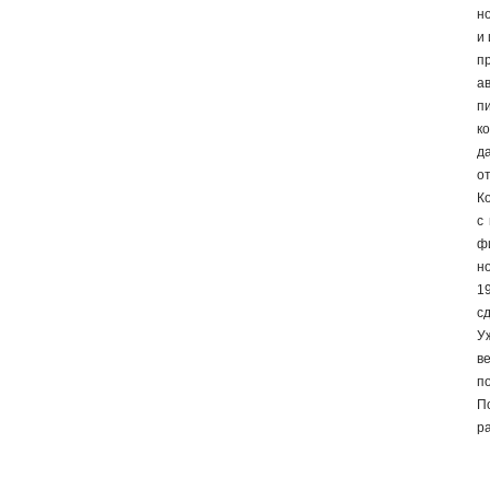
н
и
п
а
п
к
д
о
К
с
ф
н
1
сд
У
в
п
П
р