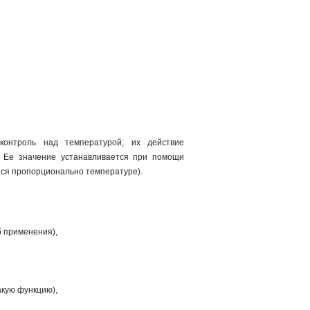
контроль над температурой; их действие
. Ее значение устанавливается при помощи
тся пропорционально температуре).
б применения),
акую функцию),