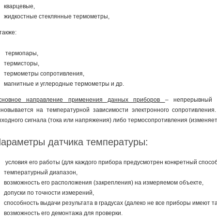
кварцевые,
жидкостные стеклянные термометры,
также:
термопары,
термисторы,
термометры сопротивления,
магнитные и углеродные термометры и др.
сновное направление применения данных приборов
– непрерывный 
сновывается на температурной зависимости электронного сопротивления
ыходного сигнала (тока или напряжения) либо термосопротивления (изменяе
араметры датчика температуры:
условия его работы (для каждого прибора предусмотрен конкретный спосо
температурный диапазон,
возможность его расположения (закрепления) на измеряемом объекте,
допуски по точности измерений,
способность выдачи результата в градусах (далеко не все приборы имеют т
возможность его демонтажа для проверки.