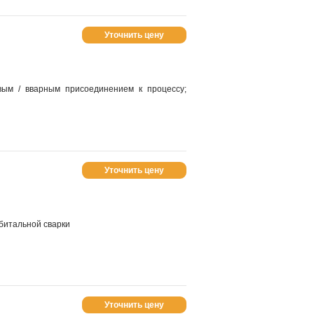
Уточнить цену
вым / вварным присоединением к процессу;
Уточнить цену
битальной сварки
Уточнить цену