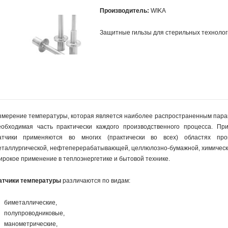
Производитель:
WIKA
Защитные гильзы для стерильных технолог
змерение температуры, которая является наиболее распространенным парам
еобходимая часть практически каждого производственного процесса. П
атчики применяются во многих (практически во всех) областях про
еталлургической, нефтеперерабатывающей, целлюлозно-бумажной, химической
ирокое применение в теплоэнергетике и бытовой технике.
атчики температуры
различаются по видам:
биметаллические,
полупроводниковые,
манометрические,