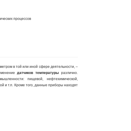
ических процессов
етром в той или иной сфере деятельности, –
рименение
датчиков температуры
различно.
мышленности: пищевой, нефтехимической,
 и т.п. Кроме того, данные приборы находят